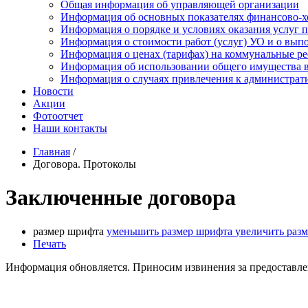
Общая информация об управляющей организации
Информация об основных показателях финансово-х
Информация о порядке и условиях оказания услуг
Информация о стоимости работ (услуг) УО и о вы
Информация о ценах (тарифах) на коммунальные р
Информация об использовании общего имущества 
Информация о случаях привлечения к администрат
Новости
Акции
Фотоотчет
Наши контакты
Главная
/
Договора. Протоколы
Заключенные договора
размер шрифта
уменьшить размер шрифта
увеличить раз
Печать
Информация обновляется. Приносим извинения за предоставле